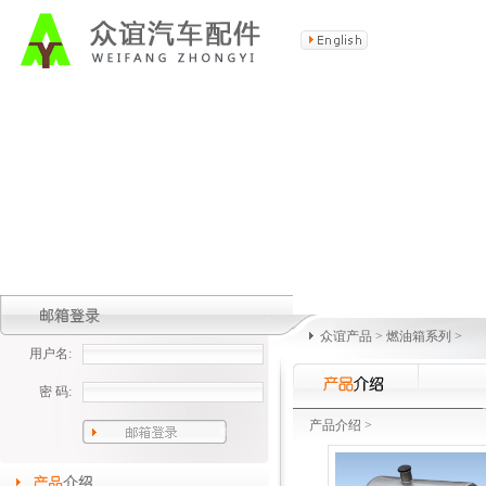
众谊产品
>
燃油箱系列
>
用户名:
密 码:
产品介绍
>