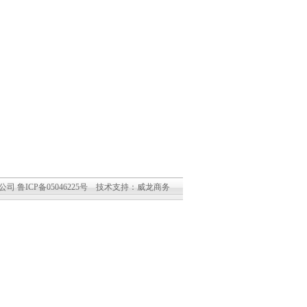
有限公司
鲁ICP备05046225号
技术支持：
威龙商务